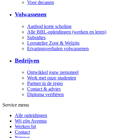
Voor decanen
Volwassenen
Aanbod korte scholing
Alle BBL-opleidingen (werken en leren)
Subsidies
Leeratelier Zorg & Welzijn
Ervaringsverhalen volwassenen
Bedrijven
Ontwikkel jouw personeel
Werk met onze studenten
Partner in de regio
Contact & advies
Diploma verifiëren
Service menu
Alle opleidingen
Wij zijn Aventus
Werken bij
Contact
Nieuws