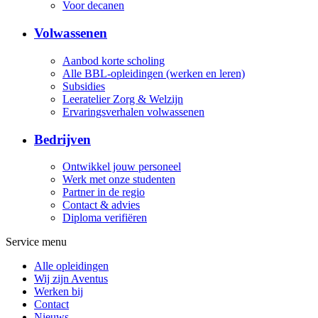
Voor decanen
Volwassenen
Aanbod korte scholing
Alle BBL-opleidingen (werken en leren)
Subsidies
Leeratelier Zorg & Welzijn
Ervaringsverhalen volwassenen
Bedrijven
Ontwikkel jouw personeel
Werk met onze studenten
Partner in de regio
Contact & advies
Diploma verifiëren
Service menu
Alle opleidingen
Wij zijn Aventus
Werken bij
Contact
Nieuws