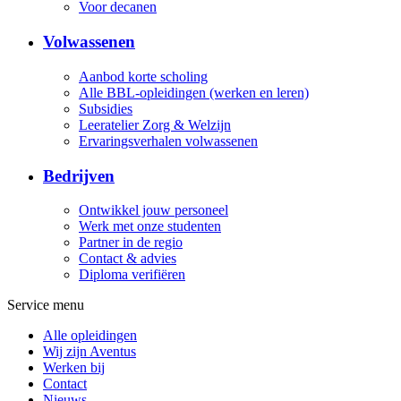
Voor decanen
Volwassenen
Aanbod korte scholing
Alle BBL-opleidingen (werken en leren)
Subsidies
Leeratelier Zorg & Welzijn
Ervaringsverhalen volwassenen
Bedrijven
Ontwikkel jouw personeel
Werk met onze studenten
Partner in de regio
Contact & advies
Diploma verifiëren
Service menu
Alle opleidingen
Wij zijn Aventus
Werken bij
Contact
Nieuws