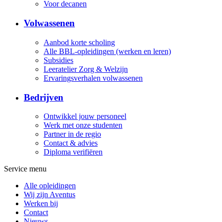
Voor decanen
Volwassenen
Aanbod korte scholing
Alle BBL-opleidingen (werken en leren)
Subsidies
Leeratelier Zorg & Welzijn
Ervaringsverhalen volwassenen
Bedrijven
Ontwikkel jouw personeel
Werk met onze studenten
Partner in de regio
Contact & advies
Diploma verifiëren
Service menu
Alle opleidingen
Wij zijn Aventus
Werken bij
Contact
Nieuws