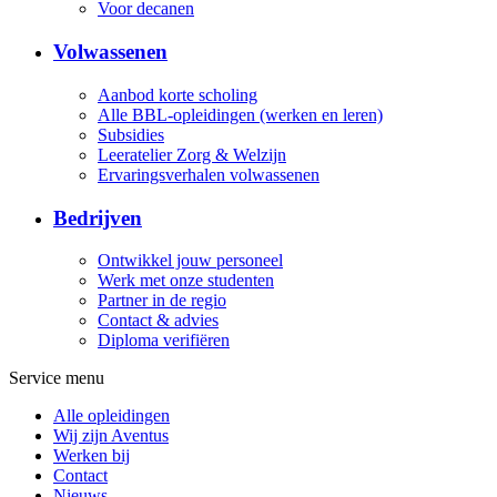
Voor decanen
Volwassenen
Aanbod korte scholing
Alle BBL-opleidingen (werken en leren)
Subsidies
Leeratelier Zorg & Welzijn
Ervaringsverhalen volwassenen
Bedrijven
Ontwikkel jouw personeel
Werk met onze studenten
Partner in de regio
Contact & advies
Diploma verifiëren
Service menu
Alle opleidingen
Wij zijn Aventus
Werken bij
Contact
Nieuws